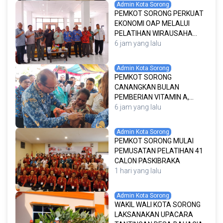
Admin Kota Sorong
KERJA LAPANGAN
PEMKOT SORONG PERKUAT
EKONOMI OAP MELALUI
PELATIHAN WIRAUSAHA
PENGELASAN DAN
6 jam yang lalu
PENGEMBANGAN RUMAH
KEMASAN
Admin Kota Sorong
PEMKOT SORONG
CANANGKAN BULAN
PEMBERIAN VITAMIN A,
PERKUAT UPAYA WUJUDKAN
6 jam yang lalu
GENERASI SEHAT DAN
CEGAH STUNTING
Admin Kota Sorong
PEMKOT SORONG MULAI
PEMUSATAN PELATIHAN 41
CALON PASKIBRAKA
1 hari yang lalu
Admin Kota Sorong
WAKIL WALI KOTA SORONG
LAKSANAKAN UPACARA