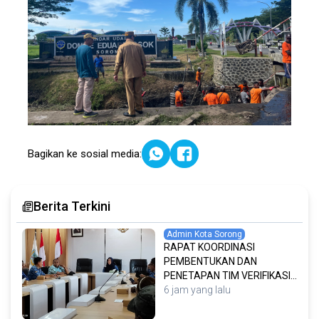
Bagikan ke sosial media:
Berita Terkini
Admin Kota Sorong
RAPAT KOORDINASI
PEMBENTUKAN DAN
PENETAPAN TIM VERIFIKASI
DATA RUMAH KORBAN
6 jam yang lalu
KEBAKARAN SERTA
PENYUSUNAN MEKANISME