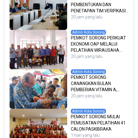
PEMBENTUKAN DAN
PENETAPAN TIM VERIFIKASI
DATA RUMAH KORBAN
20 jam yang lalu
KEBAKARAN SERTA
PENYUSUNAN MEKANISME
Admin Kota Sorong
KERJA LAPANGAN
PEMKOT SORONG PERKUAT
EKONOMI OAP MELALUI
PELATIHAN WIRAUSAHA
PENGELASAN DAN
20 jam yang lalu
PENGEMBANGAN RUMAH
KEMASAN
Admin Kota Sorong
PEMKOT SORONG
CANANGKAN BULAN
PEMBERIAN VITAMIN A,
PERKUAT UPAYA WUJUDKAN
20 jam yang lalu
GENERASI SEHAT DAN
CEGAH STUNTING
Admin Kota Sorong
PEMKOT SORONG MULAI
PEMUSATAN PELATIHAN 41
CALON PASKIBRAKA
1 hari yang lalu